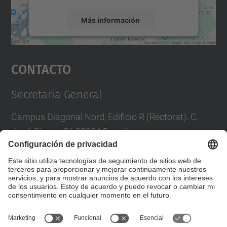
Más información
Aceptar
Contacto
powered by
Usercentrics Consent
Management Platform
Secretaria General
Campus Diagonal Nord, Edificio R (Rectorat). C.
Jordi Girona, 31 08034 Barcelona
Tel.
:
93 401 73 03
Correo
:
secretaria.general@upc.edu
Formulario de contacto