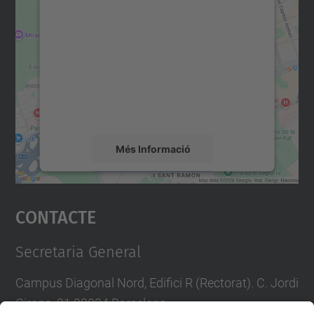
consentiment per carregar el
servei Google Maps!
Utilitzem un servei de tercers per incrustar
contingut del mapa que pugui recollir dades
sobre la vostra activitat. Reviseu-ne els
detalls i accepteu el servei per veure el
mapa.
Més Informació
Accepta
Contacte
powered by
Usercentrics Consent
Management Platform
Secretaria General
Campus Diagonal Nord, Edifici R (Rectorat). C. Jordi
Girona, 31 08034 Barcelona