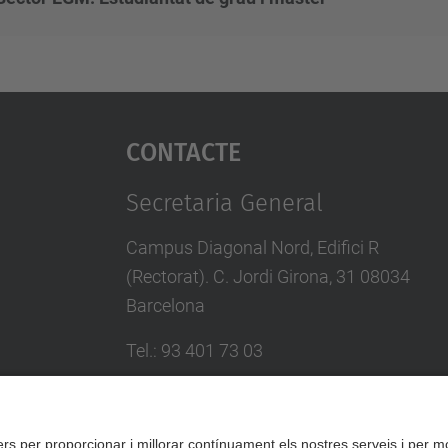
Contacte
Secretaria General
Campus Diagonal Nord, Edifici R
(Rectorat). C. Jordi Girona, 31 08034
Barcelona
Tel.
:
93 401 73 03
E-mail
:
secretaria.general@upc.edu
Formulari de contacte