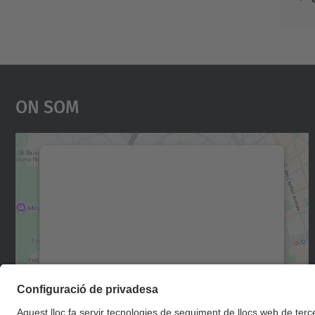
On Som
Necessitem el vostre consentiment
per carregar el servei Google Maps!
Utilitzem un servei de tercers per incrustar
contingut del mapa que pugui recollir dades
sobre la vostra activitat. Reviseu-ne els
detalls i accepteu el servei per veure el mapa.
Més Informació