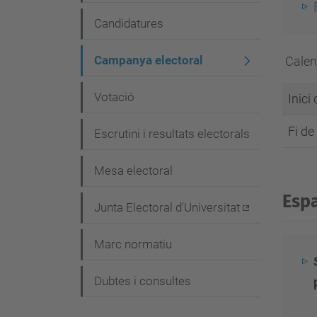
g
Candidatures
a
c
Campanya electoral
Calen
i
Votació
Inici
ó
Fi de
Escrutini i resultats electorals
Mesa electoral
Espa
Junta Electoral d'Universitat
Marc normatiu
Dubtes i consultes