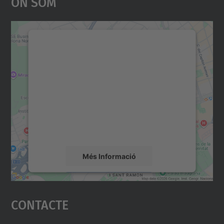
On Som
Necessitem el vostre
consentiment per carregar el
servei Google Maps!
Utilitzem un servei de tercers per incrustar
contingut del mapa que pugui recollir dades
sobre la vostra activitat. Reviseu-ne els
detalls i accepteu el servei per veure el
mapa.
Més Informació
Accepta
Contacte
powered by
Usercentrics Consent
Management Platform