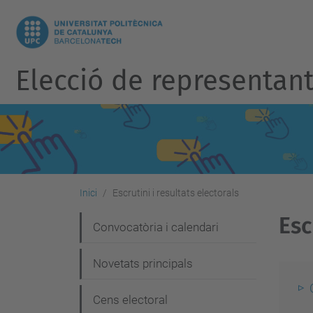
Elecció de representants
Inici
Escrutini i resultats electorals
Esc
N
Convocatòria i calendari
a
Novetats principals
v
e
Cens electoral