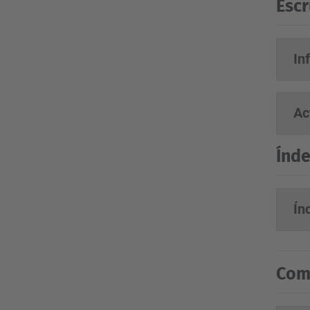
Escr
In
Ac
Índe
Ín
Comp