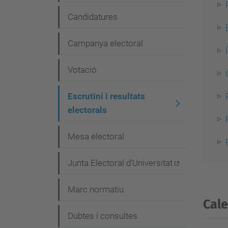
g
Candidatures
a
c
Campanya electoral
i
Votació
ó
Escrutini i resultats
electorals
Mesa electoral
Junta Electoral d'Universitat
Marc normatiu
Cale
Dubtes i consultes