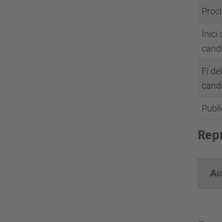
Procl
Inici
candi
Fi de
candi
Publi
Repr
Ac