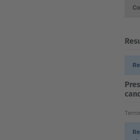
Co
Resu
Re
Pres
cand
Termi
Re