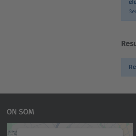
el
Se
Resu
Re
On Som